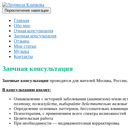
Перейти
к
Переключение навигации
содержимому
Духовный Психолог, Психотерапевт, Врач-невролог, Метафи
Главная
Обо мне
Очная консультация
Заочная консультация
Отзывы
Мои статьи
Музыка
Контакты
Заочная консультация
Заочные консультации
проводятся для жителей Москвы, России,
В консультацию входит:
Ознакомление с историей заболевания (анамнезом) и/или и
поэтому, пожалуйста, выбирайте действительно важные д
Определение основных паттернов, бессознательно влияющи
Психотерапия, с применением всего спектра возможностей
Целительская работа
При необходимости — медикаментозная корректировка