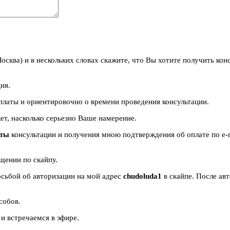
осква) и в нескольких словах скажите, что Вы хотите получить кон
ия.
платы и ориентировочно о времени проведения консультации.
жет, насколько серьезно Ваше намерение.
аты
консультации и получения мною подтверждения об оплате по e-m
бщении по скайпу.
осьбой об авторизации на мой адрес
chudoluda1
в скайпе. После а
собов.
 и встречаемся в эфире.