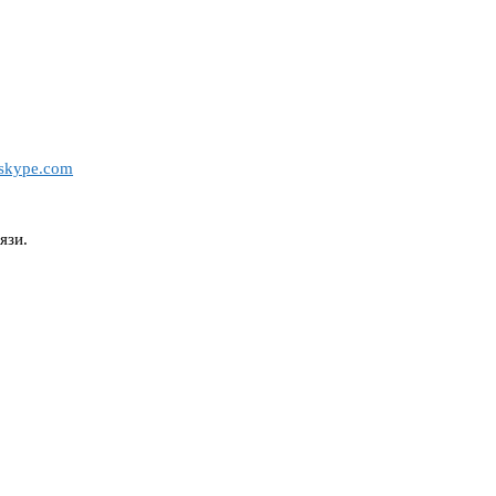
skype.com
язи.